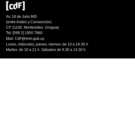
Av. 18 de Julio 885
(entre Andes y Convención)
CP 11100. Montevideo. Uruguay
Tel: [598 2] 1950 7960
Mail:
CdF@imm.gub.uy
Lunes, miércoles, jueves, viernes: de 10 a 19.30 h.
Martes: de 10 a 21 h. Sábados de 9.30 a 14.30 h.