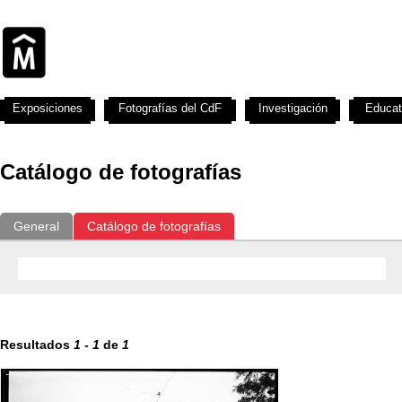
Exposiciones
Fotografías del CdF
Investigación
Educat
Catálogo de fotografías
General
Catálogo de fotografías
Resultados
1
-
1
de
1