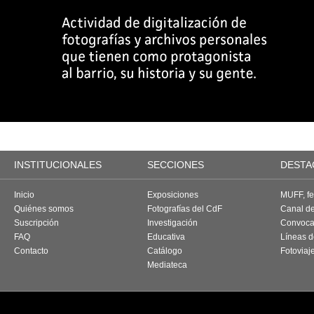
INSTITUCIONALES
SECCIONES
DESTA
Inicio
Exposiciones
MUFF, fes
Quiénes somos
Fotografías del CdF
Canal d
Suscripción
Investigación
Convoca
FAQ
Educativa
Líneas d
Contacto
Catálogo
Fotoviaj
Mediateca