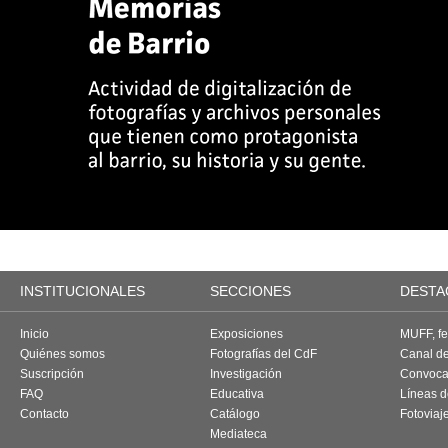
INSTITUCIONALES
SECCIONES
DESTA
Inicio
Exposiciones
MUFF, fes
Quiénes somos
Fotografías del CdF
Canal d
Suscripción
Investigación
Convoca
FAQ
Educativa
Líneas d
Contacto
Catálogo
Fotoviaj
Mediateca