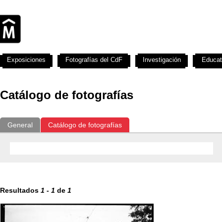
Exposiciones
Fotografías del CdF
Investigación
Educat
Catálogo de fotografías
General
Catálogo de fotografías
Resultados
1
-
1
de
1