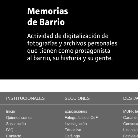
INSTITUCIONALES
SECCIONES
DESTA
Inicio
Exposiciones
MUFF, fes
Quiénes somos
Fotografías del CdF
Canal d
Suscripción
Investigación
Convoca
FAQ
Educativa
Líneas d
Contacto
Catálogo
Fotoviaj