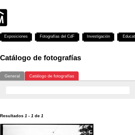
Exposiciones
Fotografías del CdF
Investigación
Educat
Catálogo de fotografías
General
Catálogo de fotografías
Resultados
1
-
1
de
1