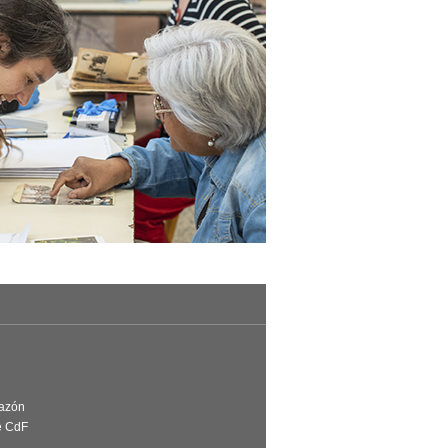
Razón
e CdF