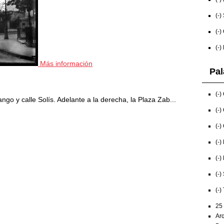
(-)
(-)
(-)
Más información
Pal
(-)
go y calle Solís. Adelante a la derecha, la Plaza Zab...
(-)
(-)
(-)
(-)
(-)
(-)
25
Arq