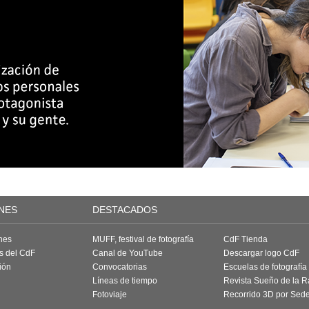
NES
DESTACADOS
nes
MUFF, festival de fotografía
CdF Tienda
as del CdF
Canal de YouTube
Descargar logo CdF
ión
Convocatorias
Escuelas de fotografía
Líneas de tiempo
Revista Sueño de la 
Fotoviaje
Recorrido 3D por Sed
a