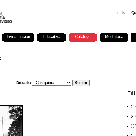
Inicio
Qu
Investigación
Educativa
Catálogo
Mediateca
s
Década:
Fil
(-)
(-)
(-)
(-)