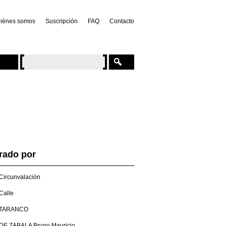
iénes somos
Suscripción
FAQ
Contacto
trado por
Circunvalación
Calle
TARANCO
DE ZABALA Bruno Mauricio