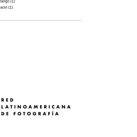
rango (1)
acio (1)