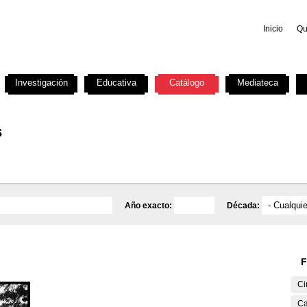
Inicio
Qu
Investigación
Educativa
Catálogo
Mediateca
s
Año exacto:
Década:
F
Ci
Ca