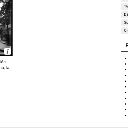
T
DE
So
Ci
P
ción
ha, la