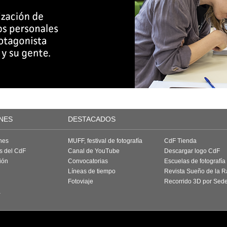
NES
DESTACADOS
nes
MUFF, festival de fotografía
CdF Tienda
as del CdF
Canal de YouTube
Descargar logo CdF
ión
Convocatorias
Escuelas de fotografía
Líneas de tiempo
Revista Sueño de la 
Fotoviaje
Recorrido 3D por Sed
a