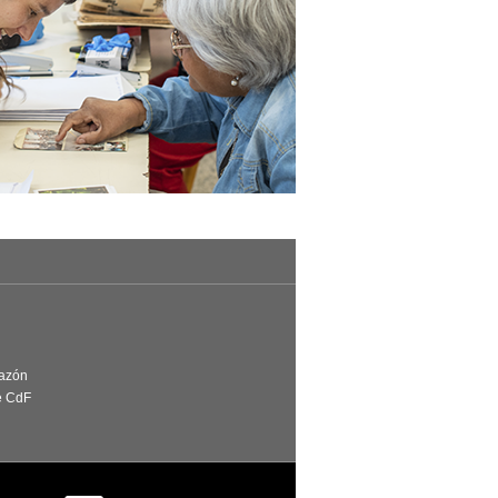
Razón
e CdF