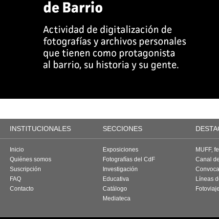
INSTITUCIONALES
SECCIONES
DESTA
Inicio
Exposiciones
MUFF, fes
Quiénes somos
Fotografías del CdF
Canal d
Suscripción
Investigación
Convoca
FAQ
Educativa
Líneas d
Contacto
Catálogo
Fotoviaj
Mediateca