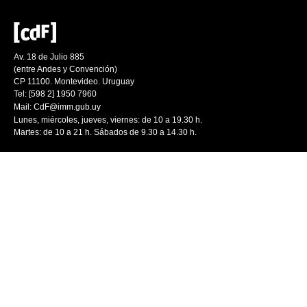
Av. 18 de Julio 885
(entre Andes y Convención)
CP 11100. Montevideo. Uruguay
Tel: [598 2] 1950 7960
Mail:
CdF@imm.gub.uy
Lunes, miércoles, jueves, viernes: de 10 a 19.30 h.
Martes: de 10 a 21 h. Sábados de 9.30 a 14.30 h.