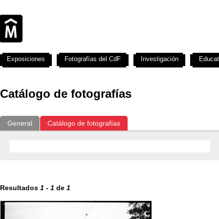
Exposiciones
Fotografías del CdF
Investigación
Educat
Catálogo de fotografías
General
Catálogo de fotografías
Resultados
1
-
1
de
1