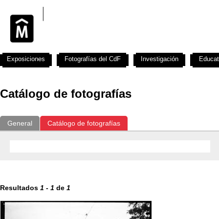
Exposiciones
Fotografías del CdF
Investigación
Educat
Catálogo de fotografías
General
Catálogo de fotografías
Resultados
1
-
1
de
1