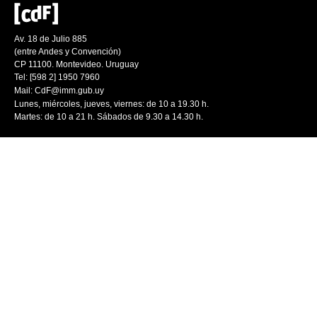
Av. 18 de Julio 885
(entre Andes y Convención)
CP 11100. Montevideo. Uruguay
Tel: [598 2] 1950 7960
Mail:
CdF@imm.gub.uy
Lunes, miércoles, jueves, viernes: de 10 a 19.30 h.
Martes: de 10 a 21 h. Sábados de 9.30 a 14.30 h.