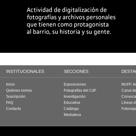
INSTITUCIONALES
SECCIONES
DESTA
Inicio
Exposiciones
MUFF, fes
Quiénes somos
Fotografías del CdF
Canal d
Suscripción
Investigación
Convoca
FAQ
Educativa
Líneas d
Contacto
Catálogo
Fotoviaj
Mediateca