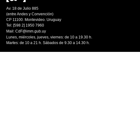
Av. 18 de Julio 885
(entre Andes y Convención)
CP 11100. Montevideo. Uruguay
Tel: [598 2] 1950 7960
Mail:
CdF@imm.gub.uy
Lunes, miércoles, jueves, viernes: de 10 a 19.30 h.
Martes: de 10 a 21 h. Sábados de 9.30 a 14.30 h.