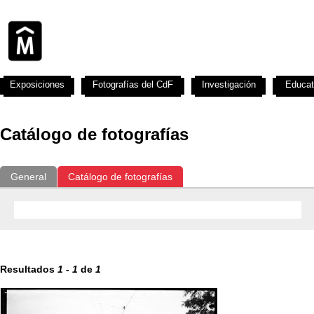
Exposiciones
Fotografías del CdF
Investigación
Educat
Catálogo de fotografías
General
Catálogo de fotografías
Resultados
1
-
1
de
1