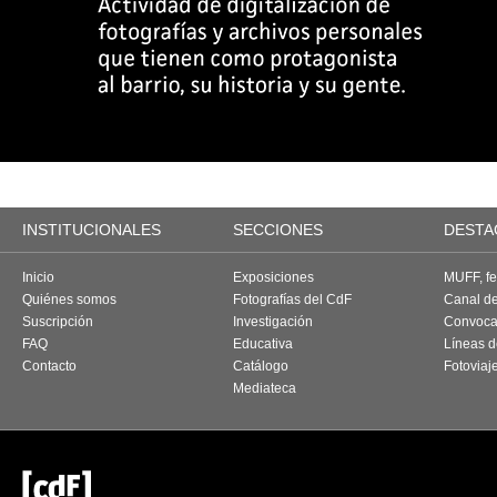
INSTITUCIONALES
SECCIONES
DESTA
Inicio
Exposiciones
MUFF, fes
Quiénes somos
Fotografías del CdF
Canal d
Suscripción
Investigación
Convoca
FAQ
Educativa
Líneas d
Contacto
Catálogo
Fotoviaj
Mediateca