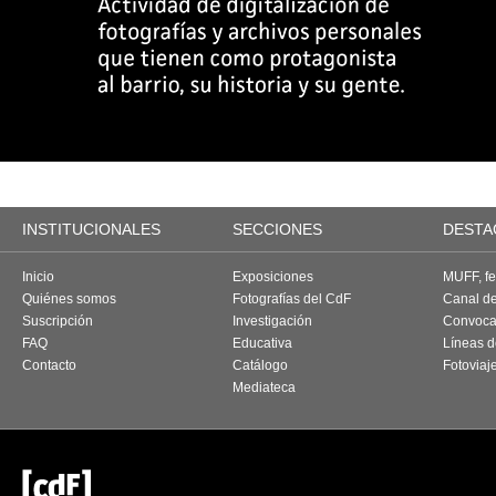
INSTITUCIONALES
SECCIONES
DESTA
Inicio
Exposiciones
MUFF, fes
Quiénes somos
Fotografías del CdF
Canal d
Suscripción
Investigación
Convoca
FAQ
Educativa
Líneas d
Contacto
Catálogo
Fotoviaj
Mediateca