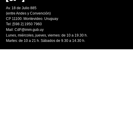
Av. 18 de Julio 885
(entre Andes y Convención)
CP 11100. Montevideo. Uruguay
Tel: [598 2] 1950 7960
Mail:
CdF@imm.gub.uy
Lunes, miércoles, jueves, viernes: de 10 a 19.30 h.
Martes: de 10 a 21 h. Sábados de 9.30 a 14.30 h.