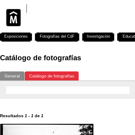
Exposiciones
Fotografías del CdF
Investigación
Educat
Catálogo de fotografías
General
Catálogo de fotografías
Resultados
1
-
1
de
1