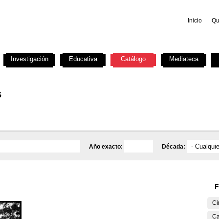
Inicio
Qu
Investigación
Educativa
Catálogo
Mediateca
s
Año exacto:
Década:
F
Ci
Ca