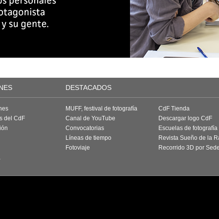
NES
DESTACADOS
nes
MUFF, festival de fotografía
CdF Tienda
as del CdF
Canal de YouTube
Descargar logo CdF
ión
Convocatorias
Escuelas de fotografía
Líneas de tiempo
Revista Sueño de la 
Fotoviaje
Recorrido 3D por Sed
a