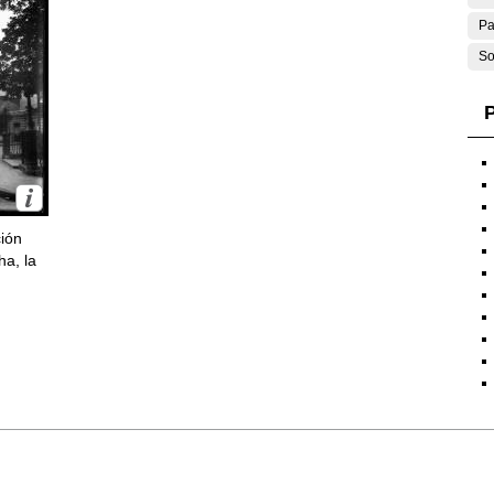
Pa
So
P
ción
ha, la