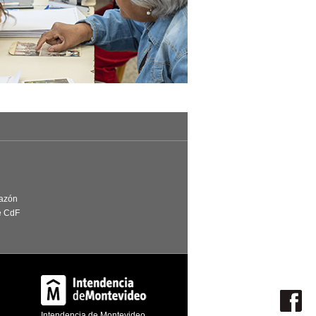
Razón
e CdF
Intendencia de Montevideo