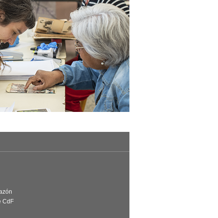
Razón
e CdF