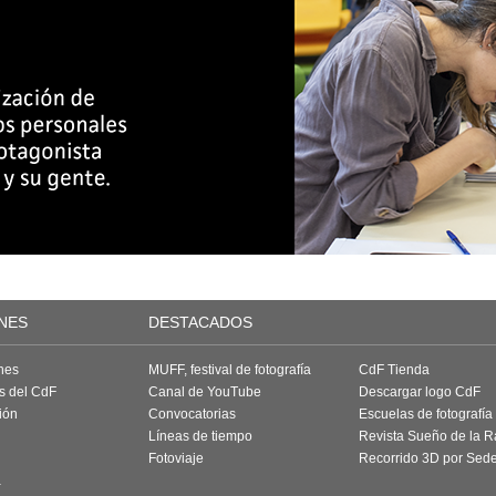
NES
DESTACADOS
nes
MUFF, festival de fotografía
CdF Tienda
as del CdF
Canal de YouTube
Descargar logo CdF
ión
Convocatorias
Escuelas de fotografía
Líneas de tiempo
Revista Sueño de la 
Fotoviaje
Recorrido 3D por Sed
a