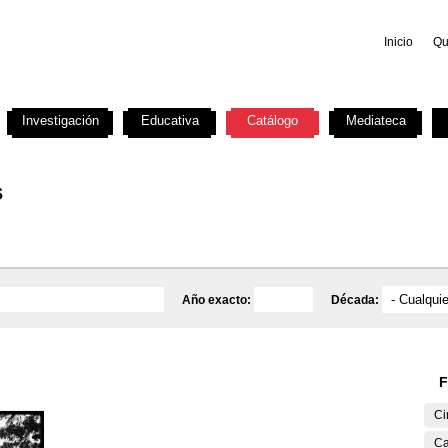
Inicio
Qu
Investigación
Educativa
Catálogo
Mediateca
s
Año exacto:
Década:
F
Ci
Ca