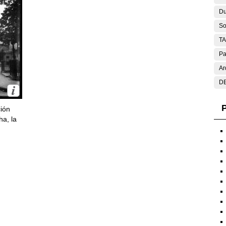
Du
So
T
Pa
Ar
DE
P
ción
ha, la