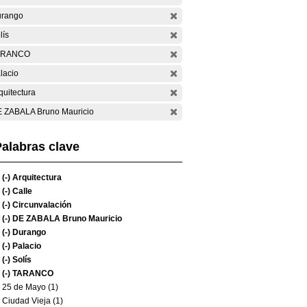
rango
lís
ARANCO
lacio
quitectura
 ZABALA Bruno Mauricio
alabras clave
(-)
Arquitectura
(-)
Calle
(-)
Circunvalación
(-)
DE ZABALA Bruno Mauricio
(-)
Durango
(-)
Palacio
(-)
Solís
(-)
TARANCO
25 de Mayo (1)
Ciudad Vieja (1)