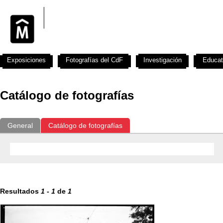
Exposiciones
Fotografías del CdF
Investigación
Educat
Catálogo de fotografías
General
Catálogo de fotografías
Resultados
1
-
1
de
1