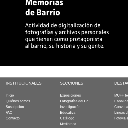
INSTITUCIONALES
SECCIONES
DESTA
Inicio
Exposiciones
MUFF, fes
Quiénes somos
Fotografías del CdF
Canal d
Suscripción
Investigación
Convoca
FAQ
Educativa
Líneas d
Contacto
Catálogo
Fotoviaj
Mediateca