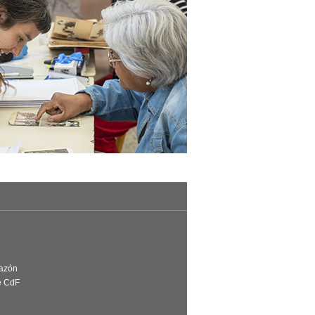
Razón
e CdF