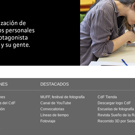
NES
DESTACADOS
nes
MUFF, festival de fotografía
CdF Tienda
as del CdF
Canal de YouTube
Descargar logo CdF
ión
Convocatorias
Escuelas de fotografía
Líneas de tiempo
Revista Sueño de la 
Fotoviaje
Recorrido 3D por Sed
a