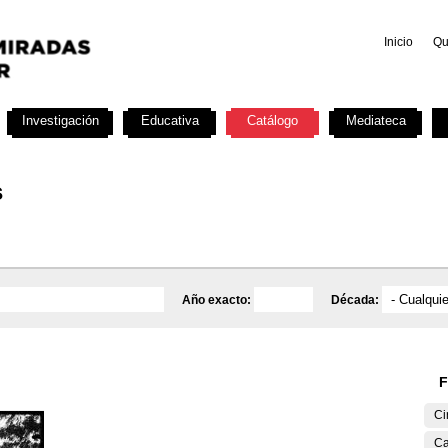
Inicio
Qu
Investigación
Educativa
Catálogo
Mediateca
s
Año exacto:
Década:
F
Ci
Ca