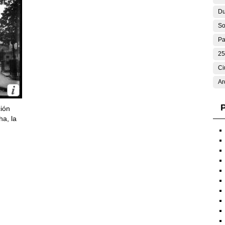
Du
So
Pa
25
Ci
Ar
P
ción
ha, la