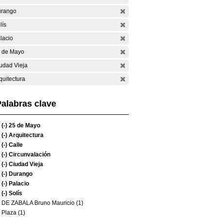
rango
lís
lacio
 de Mayo
udad Vieja
quitectura
alabras clave
(-)
25 de Mayo
(-)
Arquitectura
(-)
Calle
(-)
Circunvalación
(-)
Ciudad Vieja
(-)
Durango
(-)
Palacio
(-)
Solís
DE ZABALA Bruno Mauricio (1)
Plaza (1)