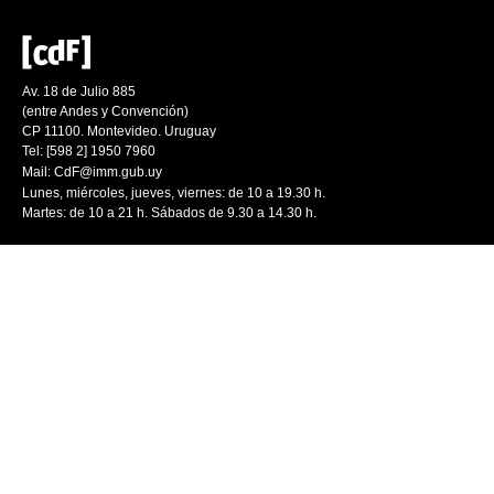
Av. 18 de Julio 885
(entre Andes y Convención)
CP 11100. Montevideo. Uruguay
Tel: [598 2] 1950 7960
Mail:
CdF@imm.gub.uy
Lunes, miércoles, jueves, viernes: de 10 a 19.30 h.
Martes: de 10 a 21 h. Sábados de 9.30 a 14.30 h.