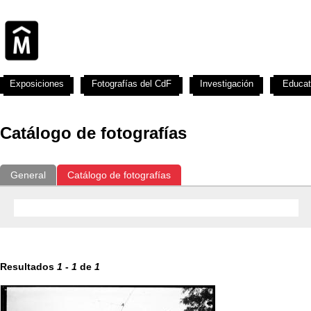
Exposiciones
Fotografías del CdF
Investigación
Educat
Catálogo de fotografías
General
Catálogo de fotografías
Resultados
1
-
1
de
1