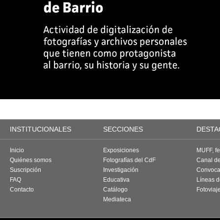
INSTITUCIONALES
SECCIONES
DESTA
Inicio
Exposiciones
MUFF, fes
Quiénes somos
Fotografías del CdF
Canal d
Suscripción
Investigación
Convoca
FAQ
Educativa
Líneas d
Contacto
Catálogo
Fotoviaj
Mediateca