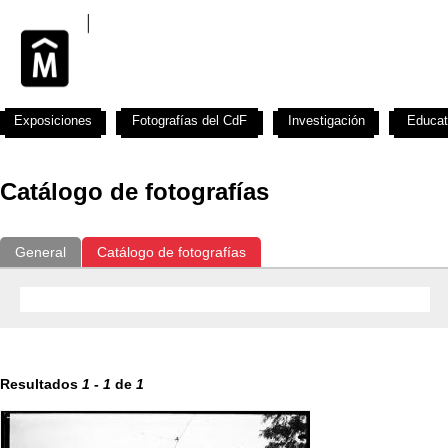
Exposiciones
Fotografías del CdF
Investigación
Educat
Catálogo de fotografías
General
Catálogo de fotografías
Resultados
1
-
1
de
1