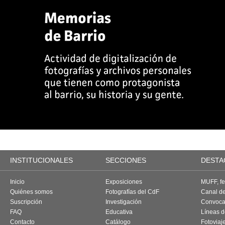
INSTITUCIONALES
SECCIONES
DESTA
Inicio
Exposiciones
MUFF, fes
Quiénes somos
Fotografías del CdF
Canal d
Suscripción
Investigación
Convoca
FAQ
Educativa
Líneas d
Contacto
Catálogo
Fotoviaj