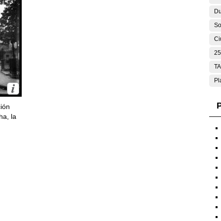
Du
So
Ci
25
T
Pl
P
ción
ha, la