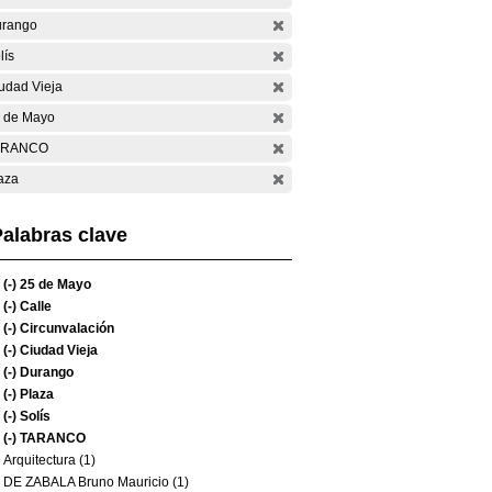
rango
lís
udad Vieja
 de Mayo
ARANCO
aza
alabras clave
(-)
25 de Mayo
(-)
Calle
(-)
Circunvalación
(-)
Ciudad Vieja
(-)
Durango
(-)
Plaza
(-)
Solís
(-)
TARANCO
Arquitectura (1)
DE ZABALA Bruno Mauricio (1)