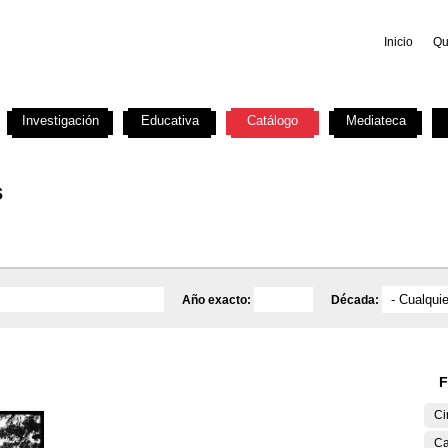
Inicio
Qu
Investigación
Educativa
Catálogo
Mediateca
s
Año exacto:
Década:
F
Ci
Ca