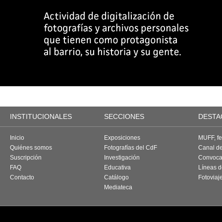
INSTITUCIONALES
SECCIONES
DESTA
Inicio
Exposiciones
MUFF, fes
Quiénes somos
Fotografías del CdF
Canal d
Suscripción
Investigación
Convoca
FAQ
Educativa
Líneas d
Contacto
Catálogo
Fotoviaj
Mediateca