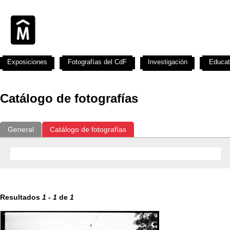
Exposiciones
Fotografías del CdF
Investigación
Educat
Catálogo de fotografías
General
Catálogo de fotografías
Resultados
1
-
1
de
1