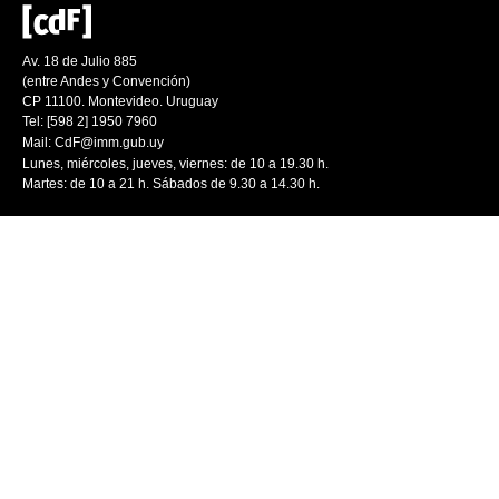
Av. 18 de Julio 885
(entre Andes y Convención)
CP 11100. Montevideo. Uruguay
Tel: [598 2] 1950 7960
Mail:
CdF@imm.gub.uy
Lunes, miércoles, jueves, viernes: de 10 a 19.30 h.
Martes: de 10 a 21 h. Sábados de 9.30 a 14.30 h.