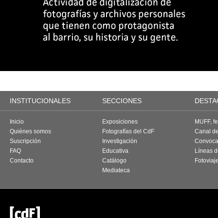
INSTITUCIONALES
SECCIONES
DESTA
Inicio
Exposiciones
MUFF, fes
Quiénes somos
Fotografías del CdF
Canal d
Suscripción
Investigación
Convoca
FAQ
Educativa
Líneas d
Contacto
Catálogo
Fotoviaj
Mediateca