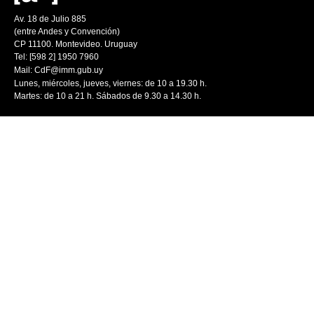
Av. 18 de Julio 885
(entre Andes y Convención)
CP 11100. Montevideo. Uruguay
Tel: [598 2] 1950 7960
Mail:
CdF@imm.gub.uy
Lunes, miércoles, jueves, viernes: de 10 a 19.30 h.
Martes: de 10 a 21 h. Sábados de 9.30 a 14.30 h.