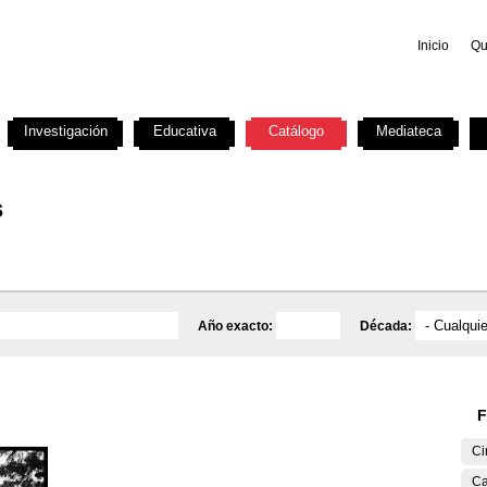
Inicio
Qu
Investigación
Educativa
Catálogo
Mediateca
s
Año exacto:
Década:
F
Ci
Ca