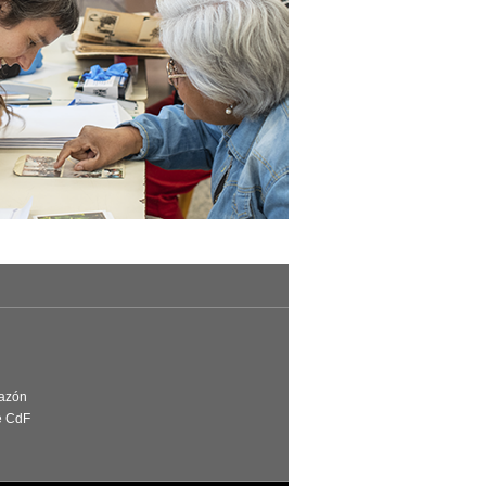
Razón
e CdF