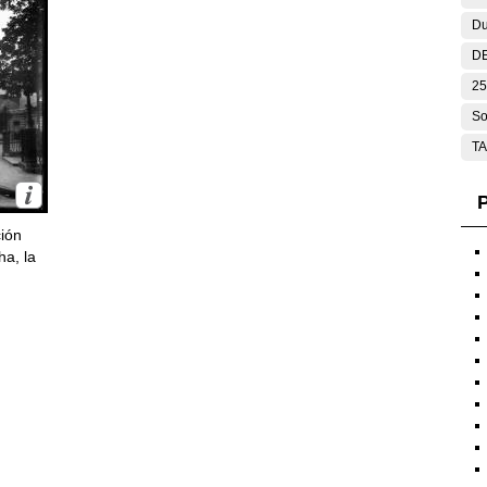
Du
DE
25
So
T
P
ción
ha, la