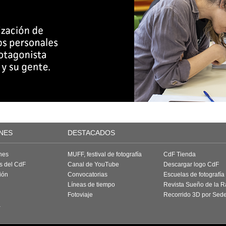
NES
DESTACADOS
nes
MUFF, festival de fotografía
CdF Tienda
as del CdF
Canal de YouTube
Descargar logo CdF
ión
Convocatorias
Escuelas de fotografía
Líneas de tiempo
Revista Sueño de la 
Fotoviaje
Recorrido 3D por Sed
a