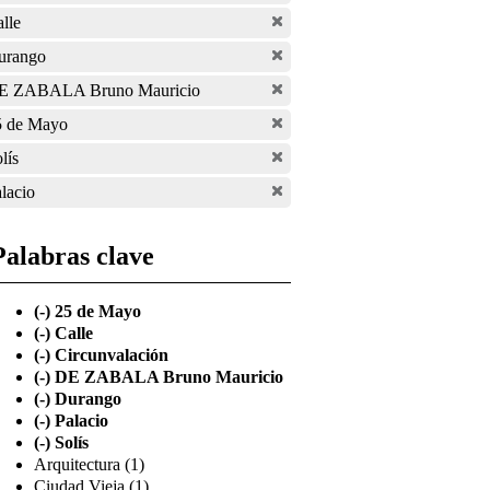
lle
urango
E ZABALA Bruno Mauricio
5 de Mayo
lís
lacio
Palabras clave
(-)
25 de Mayo
(-)
Calle
(-)
Circunvalación
(-)
DE ZABALA Bruno Mauricio
(-)
Durango
(-)
Palacio
(-)
Solís
Arquitectura (1)
Ciudad Vieja (1)