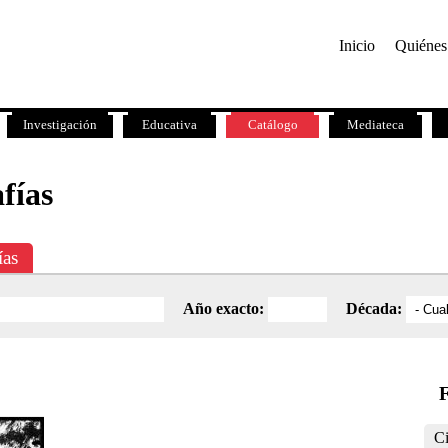
Inicio
Quiénes
Investigación
Educativa
Catálogo
Mediateca
fías
ías
Año exacto:
Década:
F
Ci