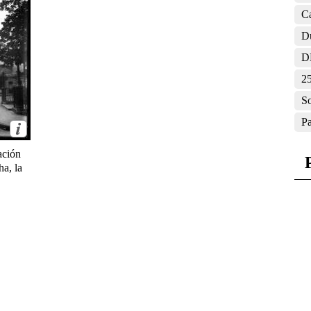
Ca
D
D
2
So
Pa
ación
ha, la