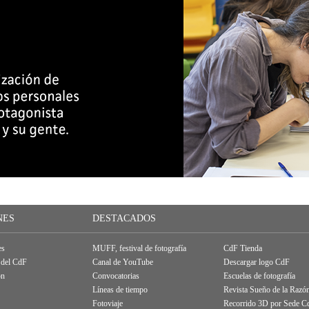
NES
DESTACADOS
es
MUFF, festival de fotografía
CdF Tienda
 del CdF
Canal de YouTube
Descargar logo CdF
ón
Convocatorias
Escuelas de fotografía
Líneas de tiempo
Revista Sueño de la Razó
Fotoviaje
Recorrido 3D por Sede C