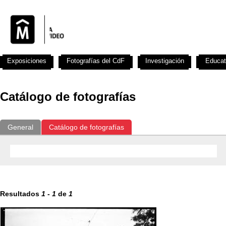
Exposiciones
Fotografías del CdF
Investigación
Educat
Catálogo de fotografías
General
Catálogo de fotografías
Resultados
1
-
1
de
1