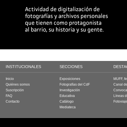
INSTITUCIONALES
SECCIONES
DESTA
Inicio
Exposiciones
MUFF, fes
Quiénes somos
Fotografías del CdF
Canal d
Suscripción
Investigación
Convoca
FAQ
Educativa
Líneas d
Contacto
Catálogo
Fotoviaj
Mediateca