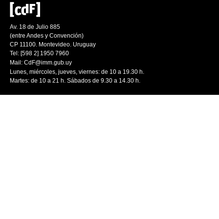
Av. 18 de Julio 885
(entre Andes y Convención)
CP 11100. Montevideo. Uruguay
Tel: [598 2] 1950 7960
Mail:
CdF@imm.gub.uy
Lunes, miércoles, jueves, viernes: de 10 a 19.30 h.
Martes: de 10 a 21 h. Sábados de 9.30 a 14.30 h.