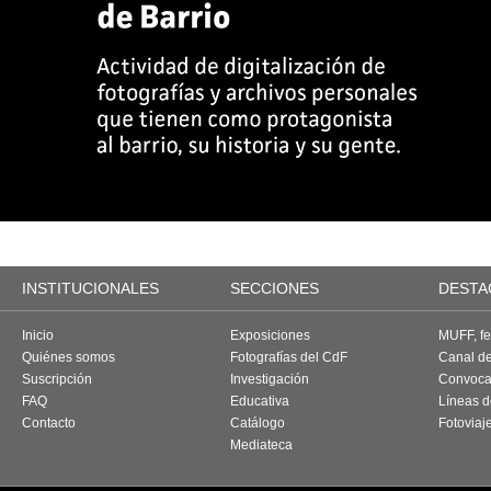
INSTITUCIONALES
SECCIONES
DESTA
Inicio
Exposiciones
MUFF, fes
Quiénes somos
Fotografías del CdF
Canal d
Suscripción
Investigación
Convoca
FAQ
Educativa
Líneas d
Contacto
Catálogo
Fotoviaj
Mediateca