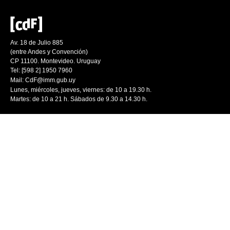
Av. 18 de Julio 885
(entre Andes y Convención)
CP 11100. Montevideo. Uruguay
Tel: [598 2] 1950 7960
Mail:
CdF@imm.gub.uy
Lunes, miércoles, jueves, viernes: de 10 a 19.30 h.
Martes: de 10 a 21 h. Sábados de 9.30 a 14.30 h.