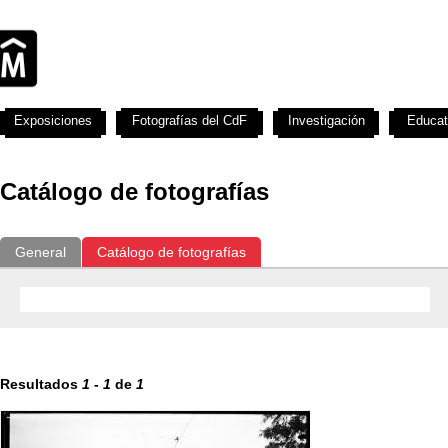
Exposiciones
Fotografías del CdF
Investigación
Educat
Catálogo de fotografías
General
Catálogo de fotografías
Resultados
1
-
1
de
1