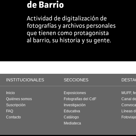
INSTITUCIONALES
SECCIONES
DESTA
Inicio
Exposiciones
MUFF, fes
Quiénes somos
Fotografías del CdF
Canal d
Suscripción
Investigación
Convoca
FAQ
Educativa
Líneas d
Contacto
Catálogo
Fotoviaj
Mediateca