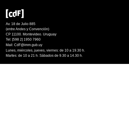
Av. 18 de Julio 885
(entre Andes y Convención)
CP 11100. Montevideo. Uruguay
Tel: [598 2] 1950 7960
Mail:
CdF@imm.gub.uy
Lunes, miércoles, jueves, viernes: de 10 a 19.30 h.
Martes: de 10 a 21 h. Sábados de 9.30 a 14.30 h.