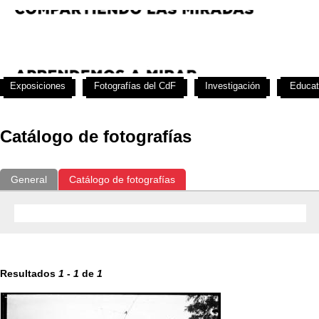
Exposiciones
Fotografías del CdF
Investigación
Educat
Catálogo de fotografías
General
Catálogo de fotografías
Resultados
1
-
1
de
1