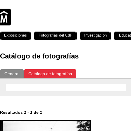
Exposiciones
Fotografías del CdF
Investigación
Educat
Catálogo de fotografías
General
Catálogo de fotografías
Resultados
1
-
1
de
1