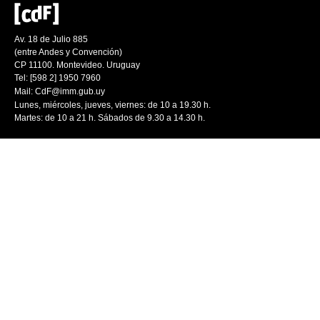
Av. 18 de Julio 885
(entre Andes y Convención)
CP 11100. Montevideo. Uruguay
Tel: [598 2] 1950 7960
Mail:
CdF@imm.gub.uy
Lunes, miércoles, jueves, viernes: de 10 a 19.30 h.
Martes: de 10 a 21 h. Sábados de 9.30 a 14.30 h.