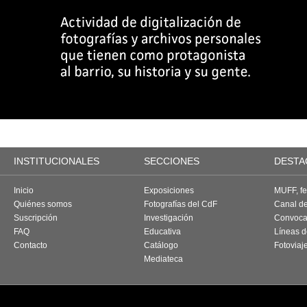
INSTITUCIONALES
SECCIONES
DESTA
Inicio
Exposiciones
MUFF, fes
Quiénes somos
Fotografías del CdF
Canal d
Suscripción
Investigación
Convoca
FAQ
Educativa
Líneas d
Contacto
Catálogo
Fotoviaj
Mediateca