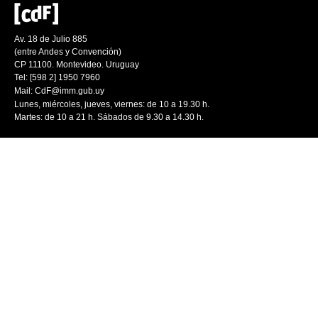
Av. 18 de Julio 885
(entre Andes y Convención)
CP 11100. Montevideo. Uruguay
Tel: [598 2] 1950 7960
Mail:
CdF@imm.gub.uy
Lunes, miércoles, jueves, viernes: de 10 a 19.30 h.
Martes: de 10 a 21 h. Sábados de 9.30 a 14.30 h.