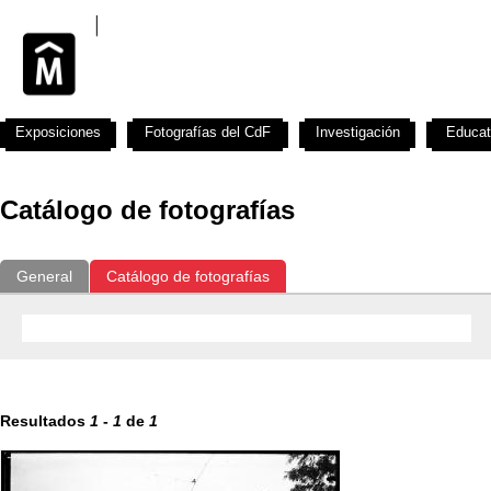
Exposiciones
Fotografías del CdF
Investigación
Educat
Catálogo de fotografías
General
Catálogo de fotografías
Resultados
1
-
1
de
1