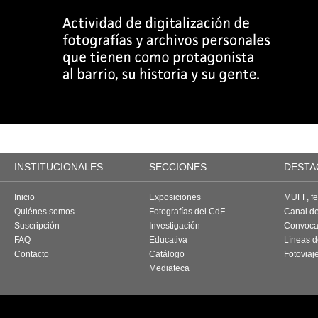
INSTITUCIONALES
SECCIONES
DESTA
Inicio
Exposiciones
MUFF, fes
Quiénes somos
Fotografías del CdF
Canal d
Suscripción
Investigación
Convoca
FAQ
Educativa
Líneas d
Contacto
Catálogo
Fotoviaj
Mediateca