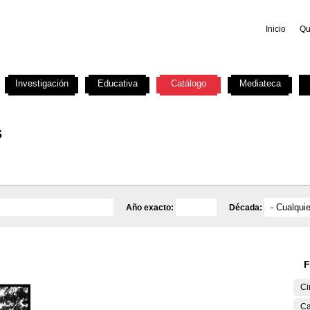
Inicio
Qu
Investigación
Educativa
Catálogo
Mediateca
s
Año exacto:
Década:
F
Ci
Ca