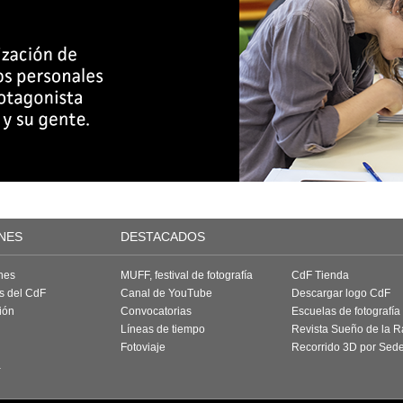
NES
DESTACADOS
nes
MUFF, festival de fotografía
CdF Tienda
as del CdF
Canal de YouTube
Descargar logo CdF
ión
Convocatorias
Escuelas de fotografía
Líneas de tiempo
Revista Sueño de la 
Fotoviaje
Recorrido 3D por Sed
a