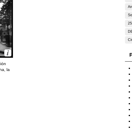
Ar
So
25
DE
Ci
P
ción
ha, la