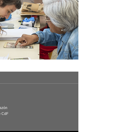
Razón
e CdF