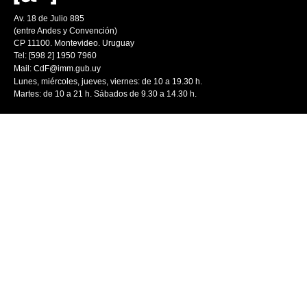
Av. 18 de Julio 885
(entre Andes y Convención)
CP 11100. Montevideo. Uruguay
Tel: [598 2] 1950 7960
Mail:
CdF@imm.gub.uy
Lunes, miércoles, jueves, viernes: de 10 a 19.30 h.
Martes: de 10 a 21 h. Sábados de 9.30 a 14.30 h.