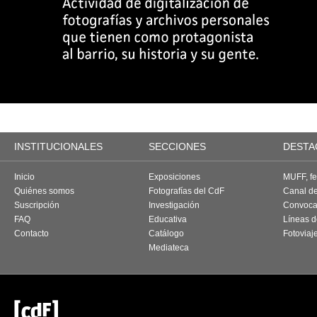
INSTITUCIONALES
SECCIONES
DESTA
Inicio
Exposiciones
MUFF, fes
Quiénes somos
Fotografías del CdF
Canal d
Suscripción
Investigación
Convoca
FAQ
Educativa
Líneas d
Contacto
Catálogo
Fotoviaj
Mediateca