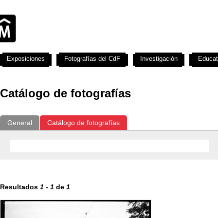
Exposiciones
Fotografías del CdF
Investigación
Educat
Catálogo de fotografías
General
Catálogo de fotografías
Resultados
1
-
1
de
1