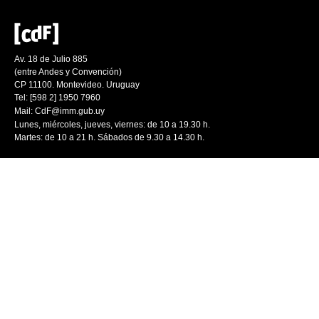
Av. 18 de Julio 885
(entre Andes y Convención)
CP 11100. Montevideo. Uruguay
Tel: [598 2] 1950 7960
Mail:
CdF@imm.gub.uy
Lunes, miércoles, jueves, viernes: de 10 a 19.30 h.
Martes: de 10 a 21 h. Sábados de 9.30 a 14.30 h.