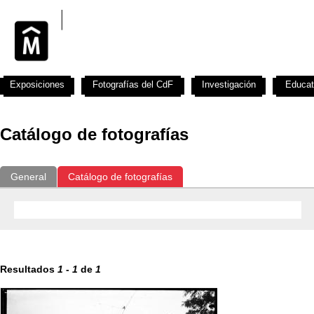
Exposiciones
Fotografías del CdF
Investigación
Educat
Catálogo de fotografías
General
Catálogo de fotografías
Resultados
1
-
1
de
1