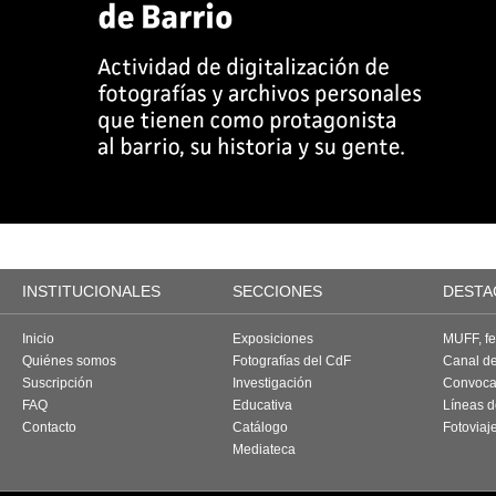
INSTITUCIONALES
SECCIONES
DESTA
Inicio
Exposiciones
MUFF, fes
Quiénes somos
Fotografías del CdF
Canal d
Suscripción
Investigación
Convoca
FAQ
Educativa
Líneas d
Contacto
Catálogo
Fotoviaj
Mediateca