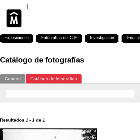
Exposiciones
Fotografías del CdF
Investigación
Educat
Catálogo de fotografías
General
Catálogo de fotografías
Resultados
1
-
1
de
1