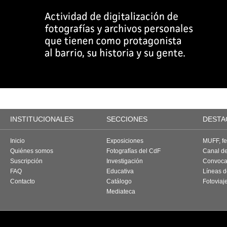
INSTITUCIONALES
SECCIONES
DESTA
Inicio
Exposiciones
MUFF, fes
Quiénes somos
Fotografías del CdF
Canal d
Suscripción
Investigación
Convoca
FAQ
Educativa
Líneas d
Contacto
Catálogo
Fotoviaj
Mediateca