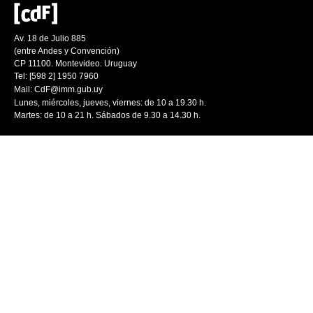
Av. 18 de Julio 885
(entre Andes y Convención)
CP 11100. Montevideo. Uruguay
Tel: [598 2] 1950 7960
Mail:
CdF@imm.gub.uy
Lunes, miércoles, jueves, viernes: de 10 a 19.30 h.
Martes: de 10 a 21 h. Sábados de 9.30 a 14.30 h.