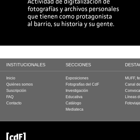
INSTITUCIONALES
SECCIONES
DESTA
Inicio
Exposiciones
MUFF, fes
Quiénes somos
Fotografías del CdF
Canal d
Suscripción
Investigación
Convoca
FAQ
Educativa
Líneas d
Contacto
Catálogo
Fotoviaj
Mediateca