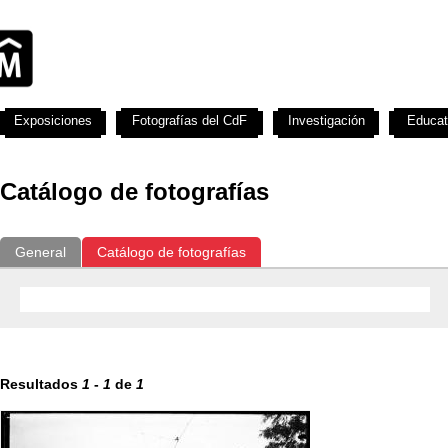
Exposiciones
Fotografías del CdF
Investigación
Educat
Catálogo de fotografías
General
Catálogo de fotografías
Resultados
1
-
1
de
1