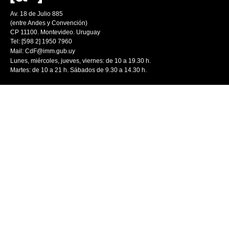
Av. 18 de Julio 885
(entre Andes y Convención)
CP 11100. Montevideo. Uruguay
Tel: [598 2] 1950 7960
Mail:
CdF@imm.gub.uy
Lunes, miércoles, jueves, viernes: de 10 a 19.30 h.
Martes: de 10 a 21 h. Sábados de 9.30 a 14.30 h.