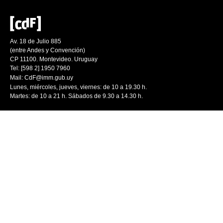
Av. 18 de Julio 885
(entre Andes y Convención)
CP 11100. Montevideo. Uruguay
Tel: [598 2] 1950 7960
Mail:
CdF@imm.gub.uy
Lunes, miércoles, jueves, viernes: de 10 a 19.30 h.
Martes: de 10 a 21 h. Sábados de 9.30 a 14.30 h.