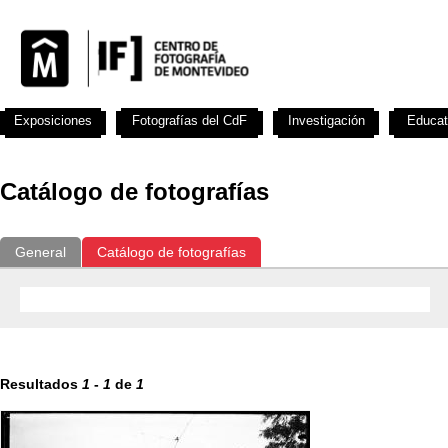
Exposiciones
Fotografías del CdF
Investigación
Educat
Catálogo de fotografías
General
Catálogo de fotografías
Resultados
1
-
1
de
1