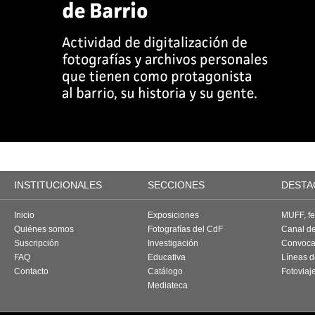
INSTITUCIONALES
SECCIONES
DESTA
Inicio
Exposiciones
MUFF, fes
Quiénes somos
Fotografías del CdF
Canal d
Suscripción
Investigación
Convoca
FAQ
Educativa
Líneas d
Contacto
Catálogo
Fotoviaj
Mediateca