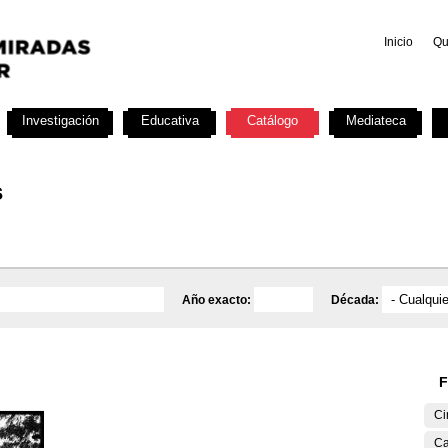
Inicio
Qu
Investigación
Educativa
Catálogo
Mediateca
s
Año exacto:
Década:
F
Ci
Ca