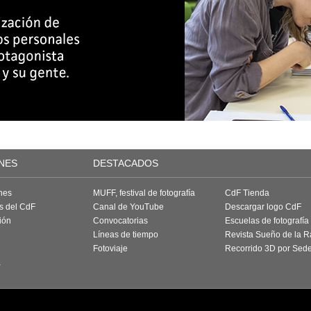
NES
DESTACADOS
nes
MUFF, festival de fotografía
CdF Tienda
as del CdF
Canal de YouTube
Descargar logo CdF
ión
Convocatorias
Escuelas de fotografía
Líneas de tiempo
Revista Sueño de la 
Fotoviaje
Recorrido 3D por Sed
a