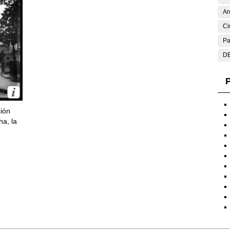
Ar
Ci
Pa
DE
P
ción
ha, la