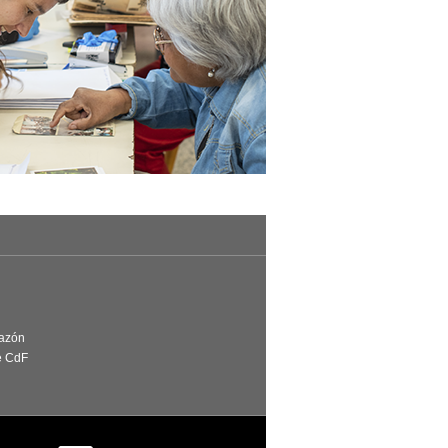
Razón
e CdF