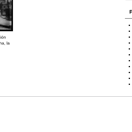
P
ción
ha, la