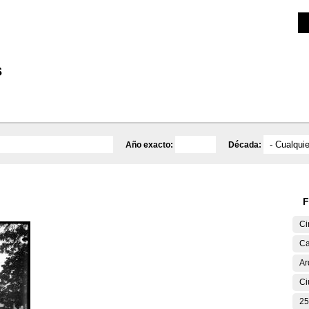
Investigación
Educativa
Catálogo
Mediateca
s
Año exacto:
Década:
F
Ci
Ca
Ar
Ci
25