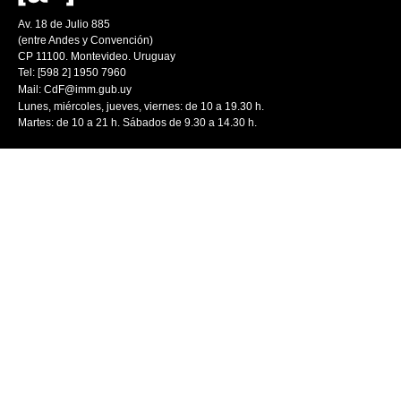
Av. 18 de Julio 885
(entre Andes y Convención)
CP 11100. Montevideo. Uruguay
Tel: [598 2] 1950 7960
Mail:
CdF@imm.gub.uy
Lunes, miércoles, jueves, viernes: de 10 a 19.30 h.
Martes: de 10 a 21 h. Sábados de 9.30 a 14.30 h.