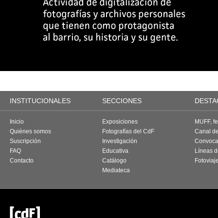
INSTITUCIONALES
SECCIONES
DESTA
Inicio
Exposiciones
MUFF, fes
Quiénes somos
Fotografías del CdF
Canal d
Suscripción
Investigación
Convoca
FAQ
Educativa
Líneas d
Contacto
Catálogo
Fotoviaj
Mediateca