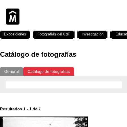
Exposiciones
Fotografías del CdF
Investigación
Educat
Catálogo de fotografías
General
Catálogo de fotografías
Resultados
1
-
1
de
1