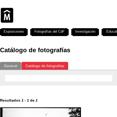
Exposiciones
Fotografías del CdF
Investigación
Educat
Catálogo de fotografías
General
Catálogo de fotografías
Resultados
1
-
1
de
1