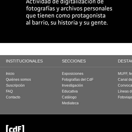
INSTITUCIONALES
SECCIONES
DESTA
Inicio
Exposiciones
MUFF, fes
Quiénes somos
Fotografías del CdF
Canal d
Suscripción
Investigación
Convoca
FAQ
Educativa
Líneas d
Contacto
Catálogo
Fotoviaj
Mediateca