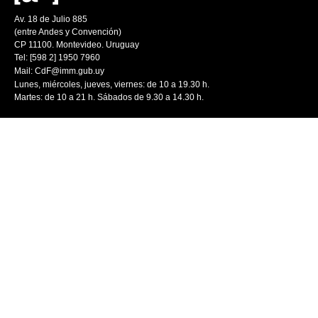
Av. 18 de Julio 885
(entre Andes y Convención)
CP 11100. Montevideo. Uruguay
Tel: [598 2] 1950 7960
Mail:
CdF@imm.gub.uy
Lunes, miércoles, jueves, viernes: de 10 a 19.30 h.
Martes: de 10 a 21 h. Sábados de 9.30 a 14.30 h.