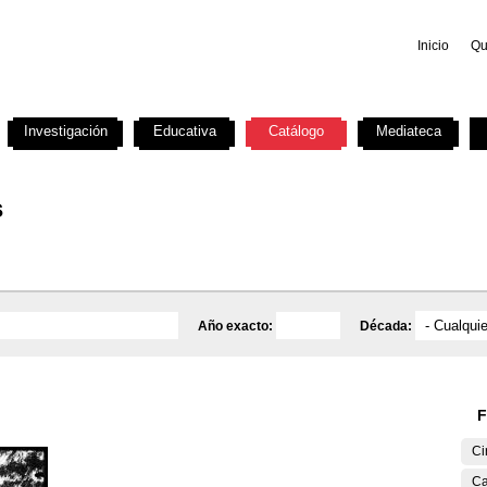
Inicio
Qu
Investigación
Educativa
Catálogo
Mediateca
s
Año exacto:
Década:
F
Ci
Ca