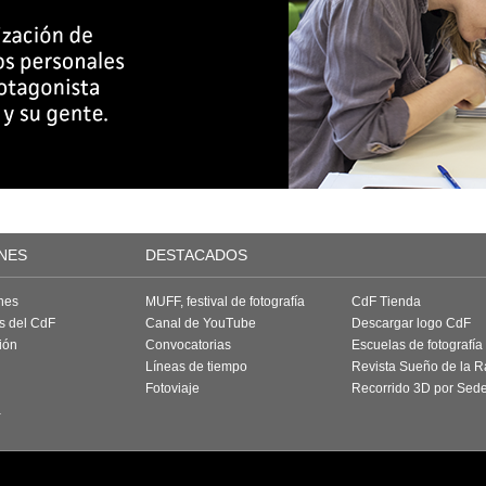
NES
DESTACADOS
nes
MUFF, festival de fotografía
CdF Tienda
as del CdF
Canal de YouTube
Descargar logo CdF
ión
Convocatorias
Escuelas de fotografía
Líneas de tiempo
Revista Sueño de la 
Fotoviaje
Recorrido 3D por Sed
a