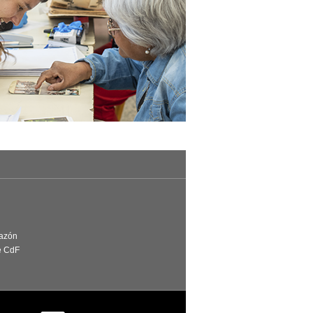
Razón
e CdF