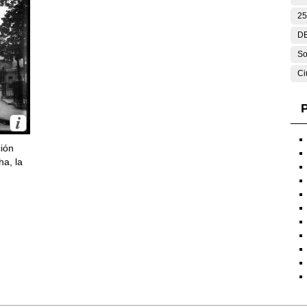
25
DE
So
Ci
P
ción
ha, la