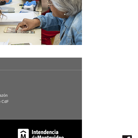
Razón
e CdF