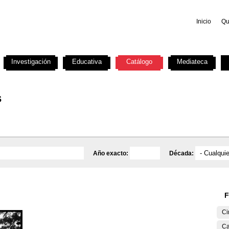
Inicio
Qu
Investigación
Educativa
Catálogo
Mediateca
s
Año exacto:
Década:
F
Ci
Ca