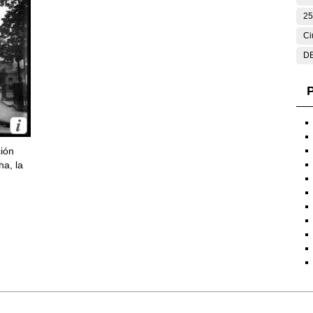
25
Ci
DE
P
ción
ha, la