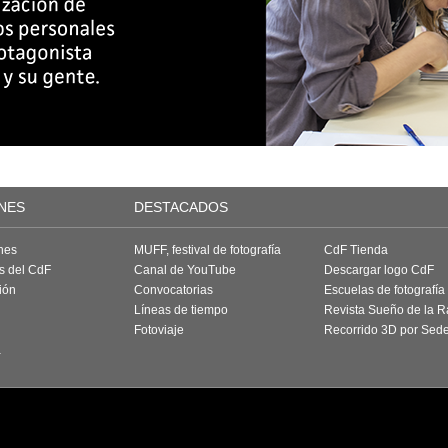
NES
DESTACADOS
nes
MUFF, festival de fotografía
CdF Tienda
as del CdF
Canal de YouTube
Descargar logo CdF
ión
Convocatorias
Escuelas de fotografía
Líneas de tiempo
Revista Sueño de la 
Fotoviaje
Recorrido 3D por Sed
a