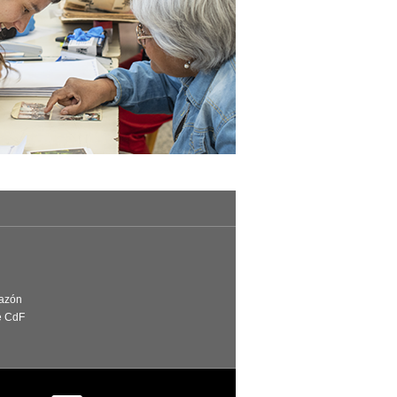
Razón
e CdF