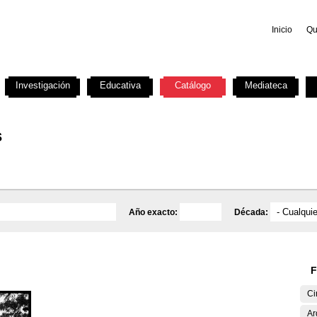
Inicio
Qu
Investigación
Educativa
Catálogo
Mediateca
s
Año exacto:
Década:
F
Ci
Ar