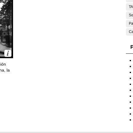
T
So
Pa
Ca
P
ción
ha, la