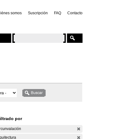
iénes somos
Suscripción
FAQ
Contacto
iltrado por
rcunvalación
quitectura