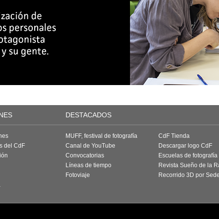
NES
DESTACADOS
nes
MUFF, festival de fotografía
CdF Tienda
as del CdF
Canal de YouTube
Descargar logo CdF
ión
Convocatorias
Escuelas de fotografía
Líneas de tiempo
Revista Sueño de la 
Fotoviaje
Recorrido 3D por Sed
a