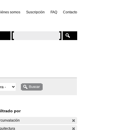
iénes somos
Suscripción
FAQ
Contacto
iltrado por
rcunvalación
quitectura