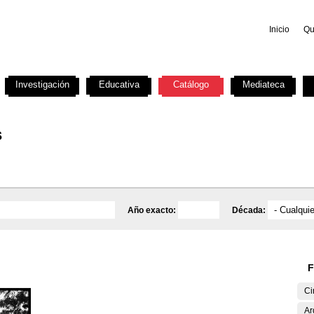
Inicio
Qu
Investigación
Educativa
Catálogo
Mediateca
s
Año exacto:
Década:
F
Ci
Ar