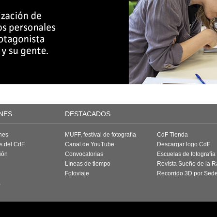
NES
DESTACADOS
nes
MUFF, festival de fotografía
CdF Tienda
as del CdF
Canal de YouTube
Descargar logo CdF
ión
Convocatorias
Escuelas de fotografía
Líneas de tiempo
Revista Sueño de la 
Fotoviaje
Recorrido 3D por Sed
a