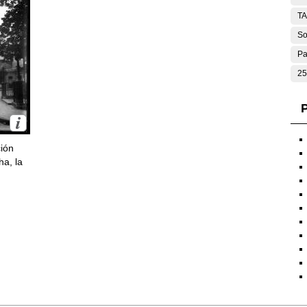
T
So
Pa
25
P
ción
ha, la