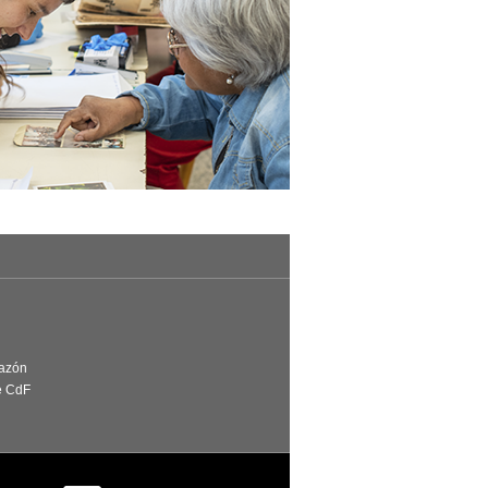
Razón
e CdF