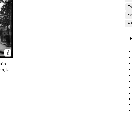
T
So
Pa
P
ción
ha, la