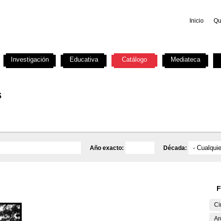
Inicio
Qu
Investigación
Educativa
Catálogo
Mediateca
s
Año exacto:
Década:
F
Ci
Ar