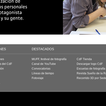
NES
DESTACADOS
nes
MUFF, festival de fotografía
CdF Tienda
as del CdF
Canal de YouTube
Descargar logo CdF
ión
Convocatorias
Escuelas de fotografía
Líneas de tiempo
Revista Sueño de la 
Fotoviaje
Recorrido 3D por Sed
a