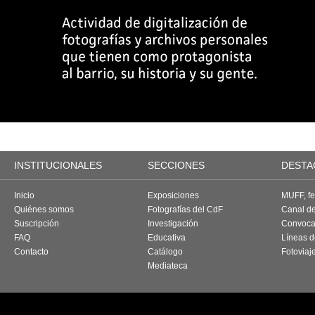
INSTITUCIONALES
SECCIONES
DESTA
Inicio
Exposiciones
MUFF, fes
Quiénes somos
Fotografías del CdF
Canal d
Suscripción
Investigación
Convoca
FAQ
Educativa
Líneas d
Contacto
Catálogo
Fotoviaj
Mediateca