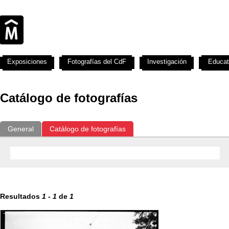
Exposiciones
Fotografías del CdF
Investigación
Educat
Catálogo de fotografías
General
Catálogo de fotografías
Resultados
1
-
1
de
1