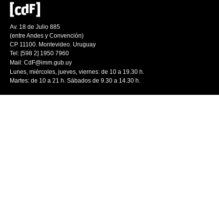
Av. 18 de Julio 885
(entre Andes y Convención)
CP 11100. Montevideo. Uruguay
Tel: [598 2] 1950 7960
Mail:
CdF@imm.gub.uy
Lunes, miércoles, jueves, viernes: de 10 a 19.30 h.
Martes: de 10 a 21 h. Sábados de 9.30 a 14.30 h.