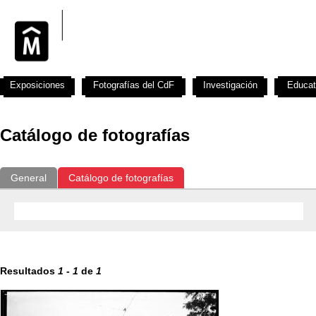
Exposiciones
Fotografías del CdF
Investigación
Educat
Catálogo de fotografías
General
Catálogo de fotografías
Resultados
1
-
1
de
1