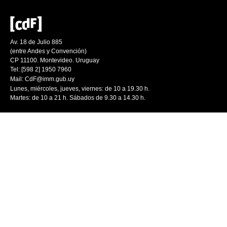
Av. 18 de Julio 885
(entre Andes y Convención)
CP 11100. Montevideo. Uruguay
Tel: [598 2] 1950 7960
Mail:
CdF@imm.gub.uy
Lunes, miércoles, jueves, viernes: de 10 a 19.30 h.
Martes: de 10 a 21 h. Sábados de 9.30 a 14.30 h.