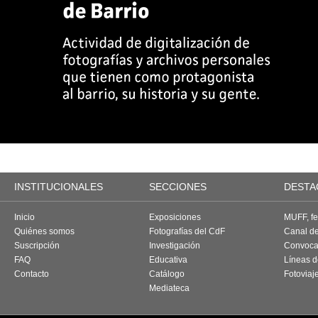
INSTITUCIONALES
SECCIONES
DESTA
Inicio
Exposiciones
MUFF, fes
Quiénes somos
Fotografías del CdF
Canal d
Suscripción
Investigación
Convoca
FAQ
Educativa
Líneas d
Contacto
Catálogo
Fotoviaj
Mediateca