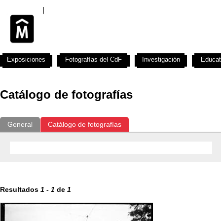
Exposiciones
Fotografías del CdF
Investigación
Educat
Catálogo de fotografías
General
Catálogo de fotografías
Resultados
1
-
1
de
1