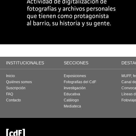
INSTITUCIONALES
SECCIONES
DESTA
Inicio
Exposiciones
MUFF, fes
Quiénes somos
Fotografías del CdF
Canal d
Suscripción
Investigación
Convoca
FAQ
Educativa
Líneas d
Contacto
Catálogo
Fotoviaj
Mediateca