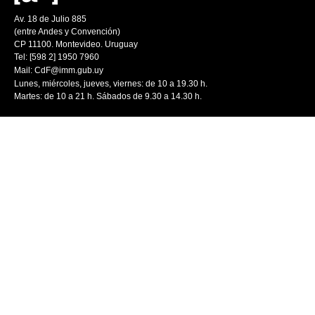
Av. 18 de Julio 885
(entre Andes y Convención)
CP 11100. Montevideo. Uruguay
Tel: [598 2] 1950 7960
Mail:
CdF@imm.gub.uy
Lunes, miércoles, jueves, viernes: de 10 a 19.30 h.
Martes: de 10 a 21 h. Sábados de 9.30 a 14.30 h.