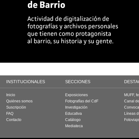
INSTITUCIONALES
SECCIONES
DESTA
Inicio
Exposiciones
MUFF, fes
Quiénes somos
Fotografías del CdF
Canal d
Suscripción
Investigación
Convoca
FAQ
Educativa
Líneas d
Contacto
Catálogo
Fotoviaj
Mediateca