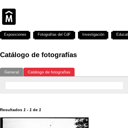
Exposiciones
Fotografías del CdF
Investigación
Educat
Catálogo de fotografías
General
Catálogo de fotografías
Resultados
1
-
1
de
1