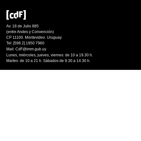
Av. 18 de Julio 885
(entre Andes y Convención)
CP 11100. Montevideo. Uruguay
Tel: [598 2] 1950 7960
Mail:
CdF@imm.gub.uy
Lunes, miércoles, jueves, viernes: de 10 a 19.30 h.
Martes: de 10 a 21 h. Sábados de 9.30 a 14.30 h.