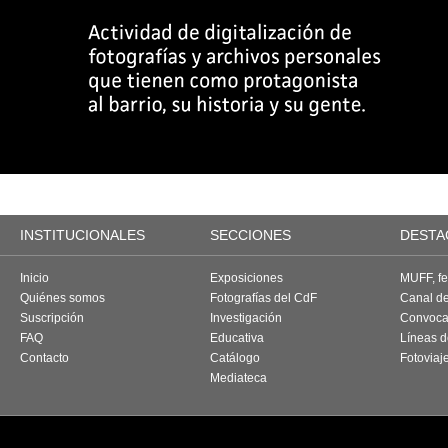
INSTITUCIONALES
SECCIONES
DESTA
Inicio
Exposiciones
MUFF, fes
Quiénes somos
Fotografías del CdF
Canal d
Suscripción
Investigación
Convoca
FAQ
Educativa
Líneas d
Contacto
Catálogo
Fotoviaj
Mediateca