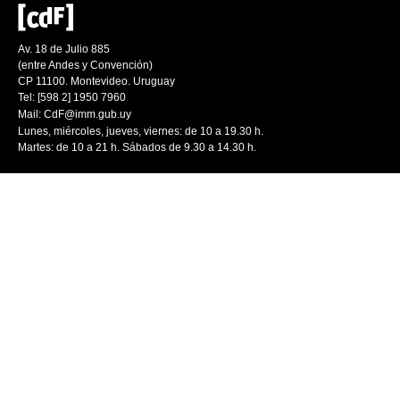
Av. 18 de Julio 885
(entre Andes y Convención)
CP 11100. Montevideo. Uruguay
Tel: [598 2] 1950 7960
Mail:
CdF@imm.gub.uy
Lunes, miércoles, jueves, viernes: de 10 a 19.30 h.
Martes: de 10 a 21 h. Sábados de 9.30 a 14.30 h.