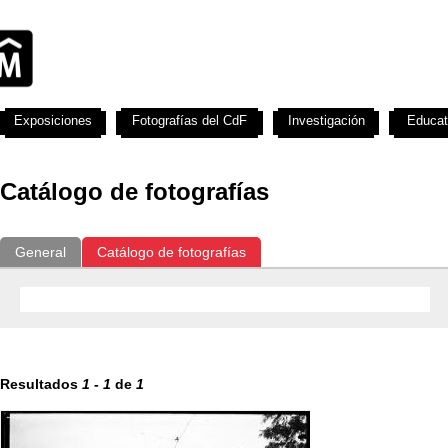
Exposiciones
Fotografías del CdF
Investigación
Educat
Catálogo de fotografías
General
Catálogo de fotografías
Resultados
1
-
1
de
1