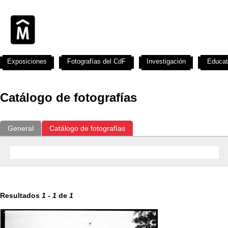
Exposiciones
Fotografías del CdF
Investigación
Educat
Catálogo de fotografías
General
Catálogo de fotografías
Resultados
1
-
1
de
1