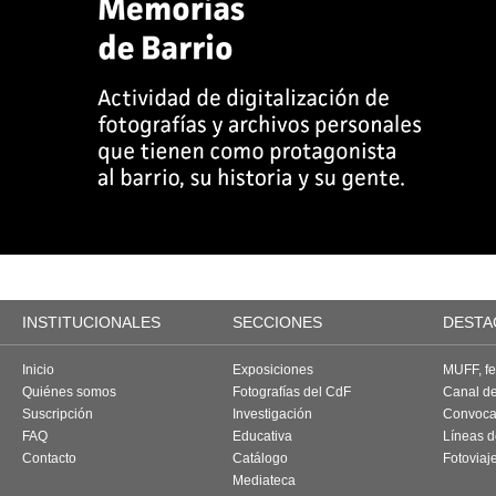
INSTITUCIONALES
SECCIONES
DESTA
Inicio
Exposiciones
MUFF, fes
Quiénes somos
Fotografías del CdF
Canal d
Suscripción
Investigación
Convoca
FAQ
Educativa
Líneas d
Contacto
Catálogo
Fotoviaj
Mediateca