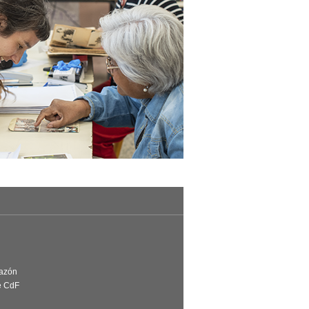
Razón
e CdF