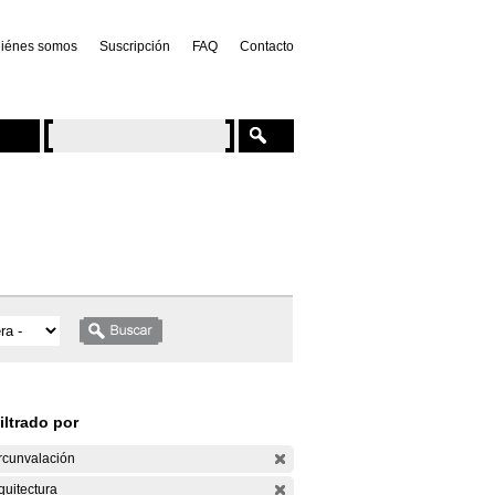
iénes somos
Suscripción
FAQ
Contacto
iltrado por
rcunvalación
quitectura