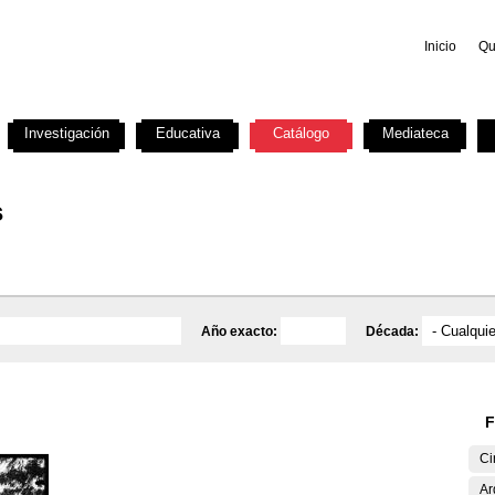
Inicio
Qu
Investigación
Educativa
Catálogo
Mediateca
s
Año exacto:
Década:
F
Ci
Ar