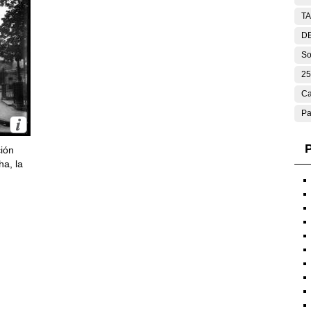
T
DE
So
25
Ca
Pa
P
ción
ha, la