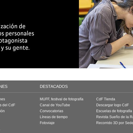
NES
DESTACADOS
nes
MUFF, festival de fotografía
CdF Tienda
as del CdF
Canal de YouTube
Descargar logo CdF
ión
Convocatorias
Escuelas de fotografía
Líneas de tiempo
Revista Sueño de la 
Fotoviaje
Recorrido 3D por Sed
a