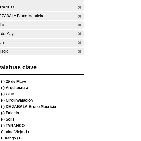
ARANCO
 ZABALA Bruno Mauricio
lís
 de Mayo
lle
lacio
alabras clave
(-)
25 de Mayo
(-)
Arquitectura
(-)
Calle
(-)
Circunvalación
(-)
DE ZABALA Bruno Mauricio
(-)
Palacio
(-)
Solís
(-)
TARANCO
Ciudad Vieja (1)
Durango (1)