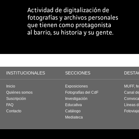
INSTITUCIONALES
SECCIONES
DESTA
Inicio
Exposiciones
MUFF, fes
Quiénes somos
Fotografías del CdF
Canal d
Suscripción
Investigación
Convoca
FAQ
Educativa
Líneas d
Contacto
Catálogo
Fotoviaj
Mediateca