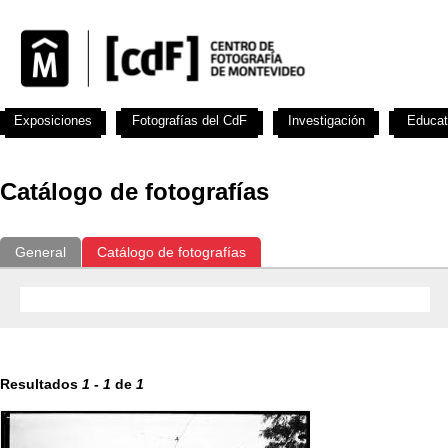
Exposiciones
Fotografías del CdF
Investigación
Educat
Catálogo de fotografías
General
Catálogo de fotografías
Resultados
1
-
1
de
1