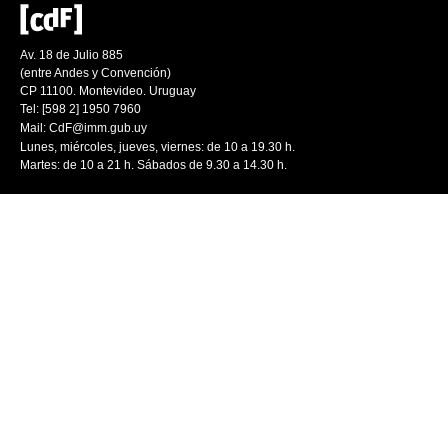
Av. 18 de Julio 885
(entre Andes y Convención)
CP 11100. Montevideo. Uruguay
Tel: [598 2] 1950 7960
Mail:
CdF@imm.gub.uy
Lunes, miércoles, jueves, viernes: de 10 a 19.30 h.
Martes: de 10 a 21 h. Sábados de 9.30 a 14.30 h.