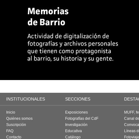
INSTITUCIONALES
SECCIONES
DESTA
Inicio
Exposiciones
MUFF, fes
Quiénes somos
Fotografías del CdF
Canal d
Suscripción
Investigación
Convoca
FAQ
Educativa
Líneas d
Contacto
Catálogo
Fotoviaj