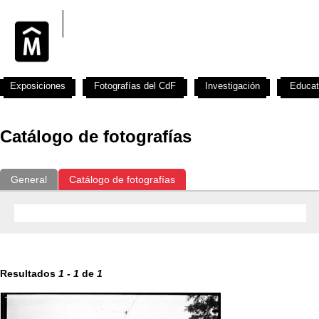
Exposiciones
Fotografías del CdF
Investigación
Educat
Catálogo de fotografías
General
Catálogo de fotografías
Resultados
1
-
1
de
1