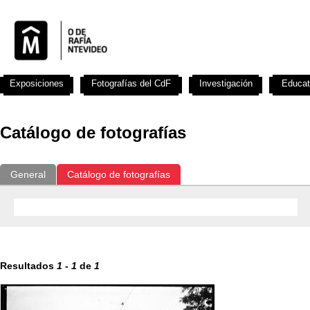
Exposiciones
Fotografías del CdF
Investigación
Educat
Catálogo de fotografías
General
Catálogo de fotografías
Resultados
1
-
1
de
1