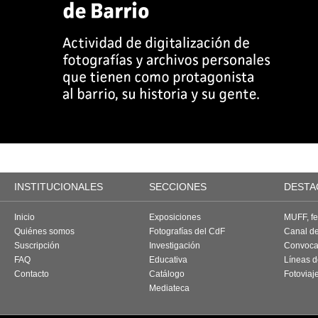
INSTITUCIONALES
SECCIONES
DESTA
Inicio
Exposiciones
MUFF, fes
Quiénes somos
Fotografías del CdF
Canal d
Suscripción
Investigación
Convoca
FAQ
Educativa
Líneas d
Contacto
Catálogo
Fotoviaj
Mediateca