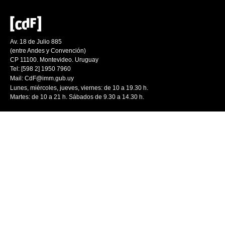
Av. 18 de Julio 885
(entre Andes y Convención)
CP 11100. Montevideo. Uruguay
Tel: [598 2] 1950 7960
Mail:
CdF@imm.gub.uy
Lunes, miércoles, jueves, viernes: de 10 a 19.30 h.
Martes: de 10 a 21 h. Sábados de 9.30 a 14.30 h.